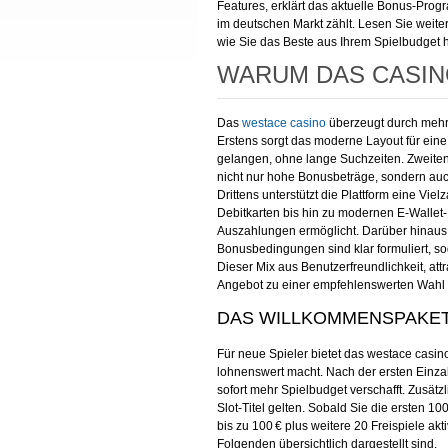
Features, erklärt das aktuelle Bonus‑Pro
im deutschen Markt zählt. Lesen Sie weiter
wie Sie das Beste aus Ihrem Spielbudget
WARUM DAS CASIN
Das
westace casino
überzeugt durch mehr
Erstens sorgt das moderne Layout für eine 
gelangen, ohne lange Suchzeiten. Zweiten
nicht nur hohe Bonusbeträge, sondern au
Drittens unterstützt die Plattform eine Vi
Debitkarten bis hin zu modernen E‑Walle
Auszahlungen ermöglicht. Darüber hinaus 
Bonusbedingungen sind klar formuliert, s
Dieser Mix aus Benutzerfreundlichkeit, at
Angebot zu einer empfehlenswerten Wahl f
DAS WILLKOMMENSPAKET 
Für neue Spieler bietet das westace casi
lohnenswert macht. Nach der ersten Einza
sofort mehr Spielbudget verschafft. Zusätzl
Slot‑Titel gelten. Sobald Sie die ersten 
bis zu 100 € plus weitere 20 Freispiele ak
Folgenden übersichtlich dargestellt sind.