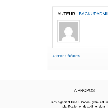
AUTEUR :
BACKUPADMI
« Articles précédents
A PROPOS
Tilos, signifiant TIme LOcation Sytem, est un
planification en deux dimensions.