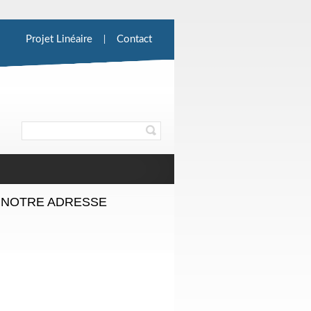
Projet Linéaire
Contact
NOTRE ADRESSE