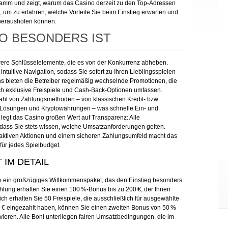
gramm und zeigt, warum das Casino derzeit zu den Top‑Adressen
, um zu erfahren, welche Vorteile Sie beim Einstieg erwarten und
 herausholen können.
O BESONDERS IST
ere Schlüsselelemente, die es von der Konkurrenz abheben.
intuitive Navigation, sodass Sie sofort zu Ihren Lieblingsspielen
s bieten die Betreiber regelmäßig wechselnde Promotionen, die
ch exklusive Freispiele und Cash‑Back‑Optionen umfassen.
elzahl von Zahlungsmethoden – von klassischen Kredit‑ bzw.
t‑Lösungen und Kryptowährungen – was schnelle Ein‑ und
legt das Casino großen Wert auf Transparenz: Alle
odass Sie stets wissen, welche Umsatzanforderungen gelten.
traktiven Aktionen und einem sicheren Zahlungsumfeld macht das
ür jedes Spielbudget.
IM DETAIL
no ein großzügiges Willkommenspaket, das den Einstieg besonders
hlung erhalten Sie einen 100 %‑Bonus bis zu 200 €, der Ihnen
ich erhalten Sie 50 Freispiele, die ausschließlich für ausgewählte
100 € eingezahlt haben, können Sie einen zweiten Bonus von 50 %
tivieren. Alle Boni unterliegen fairen Umsatzbedingungen, die im