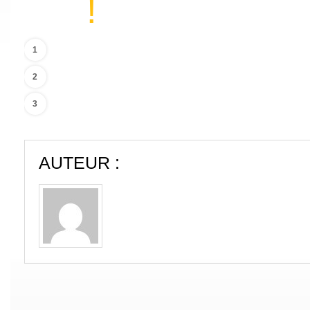
!
UN ESPACE-TEMPS PLUS ERGONOMIQUE.
1
UN GANTT PLUS INTUITIF
2
LE NOUVEAU MOUVEMENT DES TERRES
3
AUTEUR :