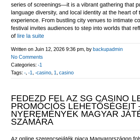
series of screenings—it is a vibrant gathering that p
language diversity, and local identity at the heart of
experience. From bustling city venues to intimate c
festival invites audiences to step into worlds that ref
of
lire la suite
Written on
Juin 12, 2026 9:36 pm
, by
backupadmin
No Comments
Categories:
-1
Tags:
-
,
-1
,
-casino
,
1
,
casino
FEDEZD FEL AZ SG CASINO 
PROMÓCIÓS LEHETŐSÉGEIT 
NYEREMÉNYEK MAGYAR JÁT
SZÁMÁRA
Az online szerencsejáték piaca Magyarországon fol