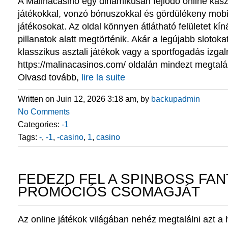
A Malinacasino egy dinamikusan fejlődő online kasz
játékokkal, vonzó bónuszokkal és gördülékeny mobi
játékosokat. Az oldal könnyen átlátható felületet kíná
pillanatok alatt megtörténik. Akár a legújabb slotoka
klasszikus asztali játékok vagy a sportfogadás izga
https://malinacasinos.com/ oldalán mindezt megtalá
Olvasd tovább,
lire la suite
Written on
Juin 12, 2026 3:18 am
, by
backupadmin
No Comments
Categories:
-1
Tags:
-
,
-1
,
-casino
,
1
,
casino
FEDEZD FEL A SPINBOSS FA
PROMÓCIÓS CSOMAGJÁT
Az online játékok világában nehéz megtalálni azt a h