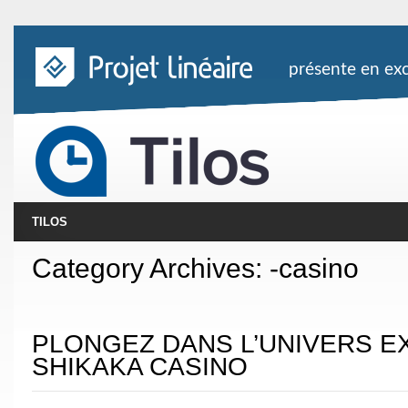
présente en exc
TILOS
Category Archives:
-casino
PLONGEZ DANS L’UNIVERS E
SHIKAKA CASINO